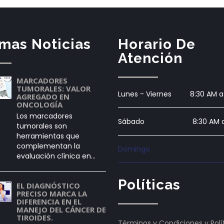
imas Noticias
Horario De
Atención
MARCADORES
TUMORALES: VALOR
Lunes - Viernes
8:30 AM a
AGREGADO EN
ONCOLOGÍA
Los marcadores
Sábado
8:30 AM 
tumorales son
herramientas que
complementan la
Domingo
evaluación clínica en…
Políticas
EL DIAGNÓSTICO
PRECISO MARCA LA
DIFERENCIA EN EL
MANEJO DEL CÁNCER DE
TIROIDES.
Términos y Condiciones y Polí