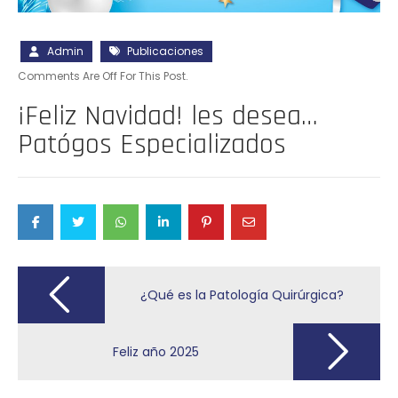
Admin
Publicaciones
Comments Are Off For This Post.
¡Feliz Navidad! les desea…
Patógos Especializados
Post
navigation
¿Qué es la Patología Quirúrgica?
Feliz año 2025